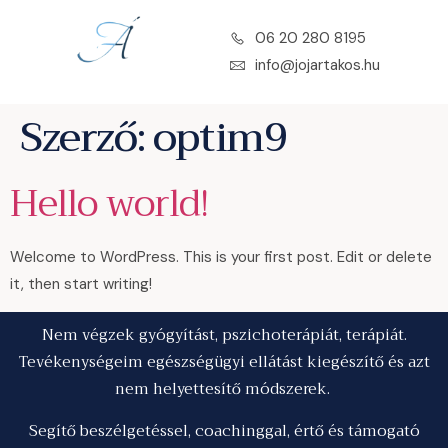
06 20 280 8195
info@jojartakos.hu
Szerző:
optim9
Hello world!
Welcome to WordPress. This is your first post. Edit or delete
it, then start writing!
Nem végzek gyógyítást, pszichoterápiát, terápiát.
Tevékenységeim egészségügyi ellátást kiegészítő és azt
nem helyettesítő módszerek.
Segítő beszélgetéssel, coachinggal, értő és támogató