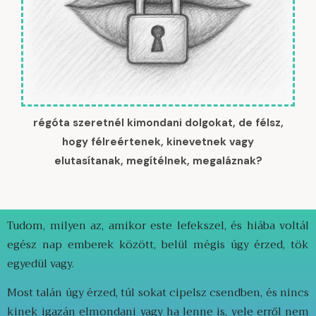
régóta szeretnél kimondani dolgokat, de félsz,
hogy félreértenek, kinevetnek vagy
elutasítanak, megítélnek, megaláznak?
Tudom, milyen az, amikor este lefekszel, és hiába voltál
egész nap emberek között, belül mégis úgy érzed, tök
egyedül vagy.
Most talán úgy érzed, túl sokat cipelsz csendben, és nincs
kinek igazán elmondani vagy ha lenne is, vele erről nem