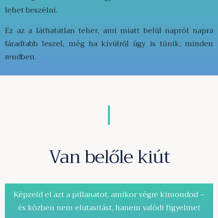
lehet beszélni.
Ez az a láthatatlan teher, ami miatt belül napról napra
fáradtabb leszel, még ha kívülről úgy is tűnik, minden
rendben.
Van belőle kiút
Képzeld el azt a pillanatot, amikor végre kimondod –
és közben nem elutasítást, hanem valódi figyelmet