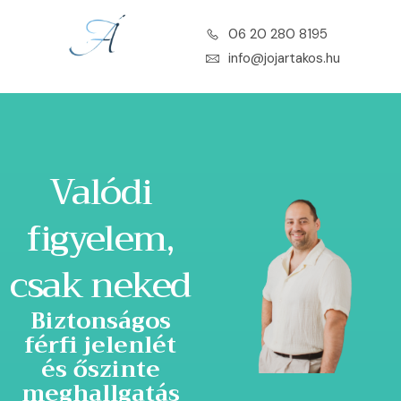
06 20 280 8195
info@jojartakos.hu
Valódi
figyelem,
csak neked
Biztonságos
férfi jelenlét
és őszinte
meghallgatás